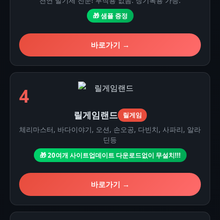
천연 발기제 전문! 부작용 없음. 장기복용 가능.
🎁 샘플 증정
바로가기 →
4
릴게임랜드
릴게임
체리마스터, 바다이야기, 오션, 손오공, 다빈치, 사파리, 알라
딘등
🎁 20여개 사이트업데이트 다운로드없이 무설치!!!
바로가기 →