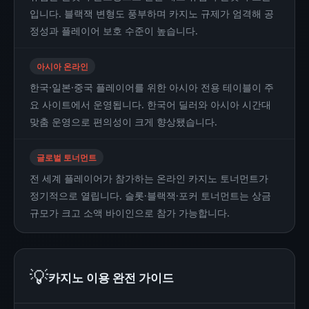
입니다. 블랙잭 변형도 풍부하며 카지노 규제가 엄격해 공
정성과 플레이어 보호 수준이 높습니다.
아시아 온라인
한국·일본·중국 플레이어를 위한 아시아 전용 테이블이 주
요 사이트에서 운영됩니다. 한국어 딜러와 아시아 시간대
맞춤 운영으로 편의성이 크게 향상됐습니다.
글로벌 토너먼트
전 세계 플레이어가 참가하는 온라인 카지노 토너먼트가
정기적으로 열립니다. 슬롯·블랙잭·포커 토너먼트는 상금
규모가 크고 소액 바이인으로 참가 가능합니다.
💡
카지노 이용 완전 가이드