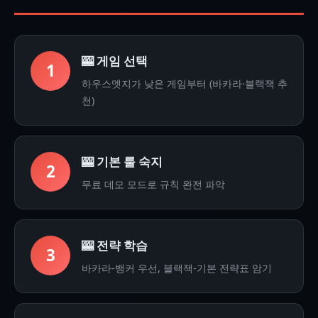
🎰 게임 선택
1
하우스엣지가 낮은 게임부터 (바카라·블랙잭 추
천)
🎰 기본 룰 숙지
2
무료 데모 모드로 규칙 완전 파악
🎰 전략 학습
3
바카라-뱅커 우선, 블랙잭-기본 전략표 암기