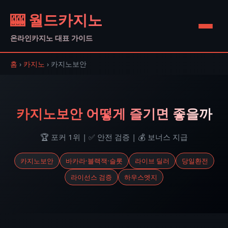
🎰 월드카지노
온라인카지노 대표 가이드
홈
›
카지노
› 카지노보안
카지노보안 어떻게 즐기면 좋을까
🏆 포커 1위 | ✅ 안전 검증 | 💰 보너스 지급
카지노보안
바카라·블랙잭·슬롯
라이브 딜러
당일환전
라이선스 검증
하우스엣지