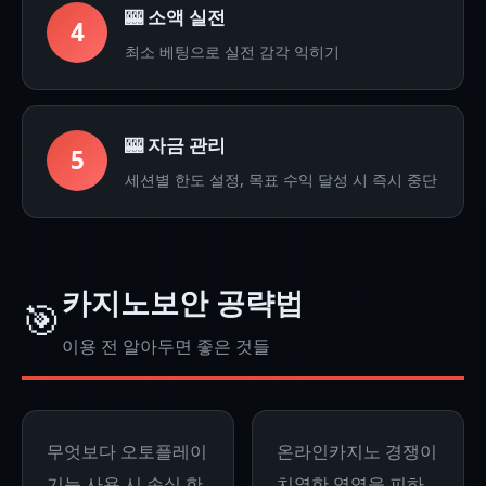
🎰 소액 실전
4
최소 베팅으로 실전 감각 익히기
🎰 자금 관리
5
세션별 한도 설정, 목표 수익 달성 시 즉시 중단
카지노보안 공략법
🎯
이용 전 알아두면 좋은 것들
무엇보다 오토플레이
온라인카지노 경쟁이
기능 사용 시 손실 한
치열한 영역을 피하