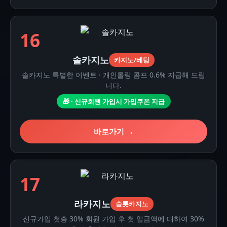
16
솔카지노
카지노/베팅
솔카지노 특별한 이벤트 · 개인롤링 콤프 0.6% 지급해 드립
니다.
🎁 · 신규회원 가입시 가입쿠폰 지급
바로가기 →
17
라카지노
슬롯카지노
신규가입 첫충 30% 회원 가입 후 첫 입금액에 대하여 30%