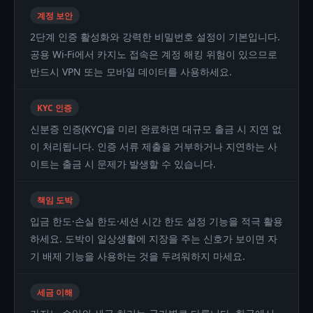
계정 보안
2단계 인증 활성화와 강력한 비밀번호 설정이 기본입니다.
공용 Wi-Fi에서 카지노 접속은 계정 해킹 위험이 있으므로
반드시 VPN 또는 모바일 데이터를 사용하세요.
KYC 인증
신분증 인증(KYC)을 미리 완료하면 대규모 출금 시 지연 없
이 처리됩니다. 인증 서류 제출을 거부하거나 지연하는 사
이트는 출금 시 문제가 발생할 수 있습니다.
책임 도박
입금 한도·손실 한도·세션 시간 한도 설정 기능을 적극 활용
하세요. 도박이 일상생활에 지장을 주는 신호가 보이면 자
기 배제 기능을 사용하는 것을 두려워하지 마세요.
세금 이해