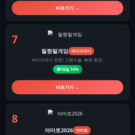
바로가기 →
7
릴짱릴게임
바다이야기
바다이야기 전문! 고환수율. 빠른 환전.
🎁 매일 10%
바로가기 →
8
야마토2026
야마토