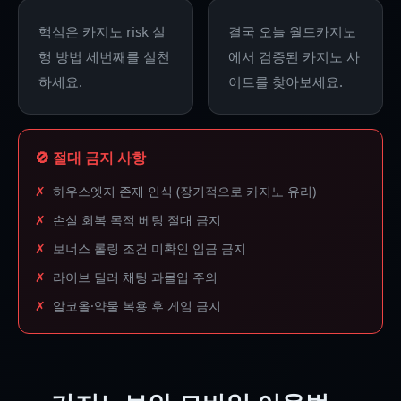
핵심은 카지노 risk 실
결국 오늘 월드카지노
행 방법 세번째를 실천
에서 검증된 카지노 사
하세요.
이트를 찾아보세요.
🚫 절대 금지 사항
✗
하우스엣지 존재 인식 (장기적으로 카지노 유리)
✗
손실 회복 목적 베팅 절대 금지
✗
보너스 롤링 조건 미확인 입금 금지
✗
라이브 딜러 채팅 과몰입 주의
✗
알코올·약물 복용 후 게임 금지