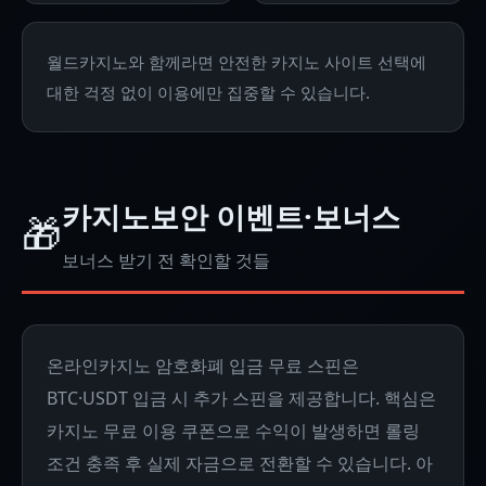
월드카지노와 함께라면 안전한 카지노 사이트 선택에
대한 걱정 없이 이용에만 집중할 수 있습니다.
카지노보안 이벤트·보너스
🎁
보너스 받기 전 확인할 것들
온라인카지노 암호화폐 입금 무료 스핀은
BTC·USDT 입금 시 추가 스핀을 제공합니다. 핵심은
카지노 무료 이용 쿠폰으로 수익이 발생하면 롤링
조건 충족 후 실제 자금으로 전환할 수 있습니다. 아