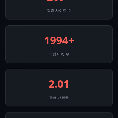
검증 사이트 수
1994+
베팅 마켓 수
2.01
평균 배당률