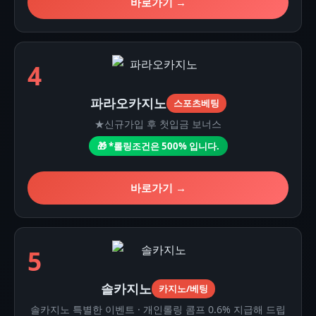
바로가기 →
4
파라오카지노
스포츠베팅
★신규가입 후 첫입금 보너스
🎁 *롤링조건은 500% 입니다.
바로가기 →
5
솔카지노
카지노/베팅
솔카지노 특별한 이벤트 · 개인롤링 콤프 0.6% 지급해 드립