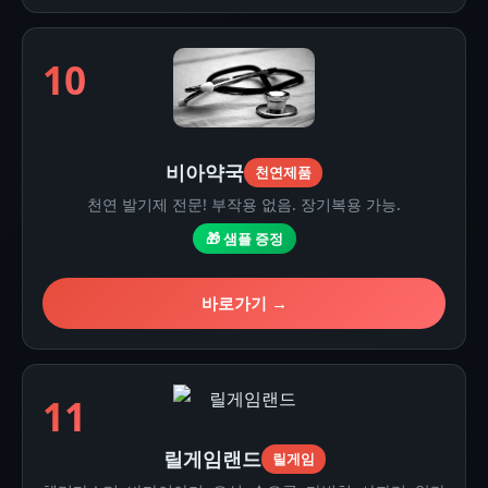
10
비아약국
천연제품
천연 발기제 전문! 부작용 없음. 장기복용 가능.
🎁 샘플 증정
바로가기 →
11
릴게임랜드
릴게임