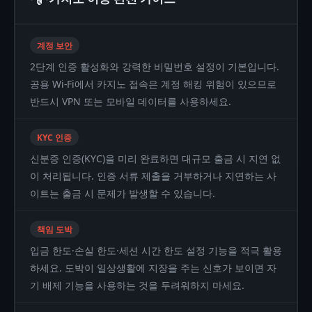
계정 보안
2단계 인증 활성화와 강력한 비밀번호 설정이 기본입니다.
공용 Wi-Fi에서 카지노 접속은 계정 해킹 위험이 있으므로
반드시 VPN 또는 모바일 데이터를 사용하세요.
KYC 인증
신분증 인증(KYC)을 미리 완료하면 대규모 출금 시 지연 없
이 처리됩니다. 인증 서류 제출을 거부하거나 지연하는 사
이트는 출금 시 문제가 발생할 수 있습니다.
책임 도박
입금 한도·손실 한도·세션 시간 한도 설정 기능을 적극 활용
하세요. 도박이 일상생활에 지장을 주는 신호가 보이면 자
기 배제 기능을 사용하는 것을 두려워하지 마세요.