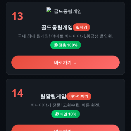
13
골드몽릴게임
릴게임
국내 최대 릴게임! 야마토,바다이야기,황금성 올인원.
🎁 첫충 100%
바로가기 →
14
릴짱릴게임
바다이야기
바다이야기 전문! 고환수율. 빠른 환전.
🎁 매일 10%