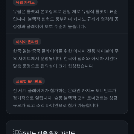
유럽 카지노
유럽은 룰렛의 본고장으로 단일 제로 유럽식 룰렛이 표준
입니다. 블랙잭 변형도 풍부하며 카지노 규제가 엄격해 공
정성과 플레이어 보호 수준이 높습니다.
아시아 온라인
한국·일본·중국 플레이어를 위한 아시아 전용 테이블이 주
요 사이트에서 운영됩니다. 한국어 딜러와 아시아 시간대
맞춤 운영으로 편의성이 크게 향상됐습니다.
글로벌 토너먼트
전 세계 플레이어가 참가하는 온라인 카지노 토너먼트가
정기적으로 열립니다. 슬롯·블랙잭·포커 토너먼트는 상금
규모가 크고 소액 바이인으로 참가 가능합니다.
💡
카지노 이용 완전 가이드