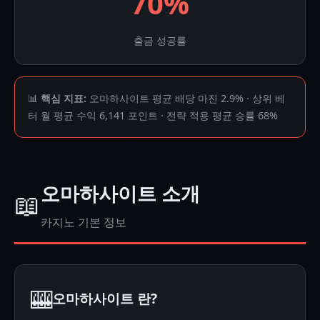
70%
출금 성공률
📊
핵심 지표:
오마하사이트 평균 배당 마진 2.9% · 상위 베
터 월 평균 수익 6,141 포인트 · 전략 적용 평균 승률 68%
오마하사이트 소개
📖
카지노 기본 정보
🎰
오마하사이트 란?