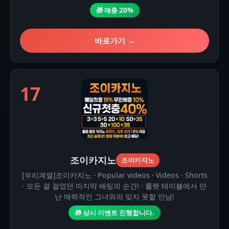
🎁 매충 20%
바로가기 →
17
조이카지노
조이카지노
[우리계열]조이카지노 · Popular videos · Videos · Shorts
· 모든 걸 걸었던 마지막 배팅의 순간! · 룰렛 테이블에서 만
난 매력적인 그녀와의 잊지 못할 만남!
🎁 상시 이벤트 진행합니다.