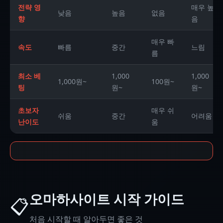
전략 영
매우 높
낮음
높음
없음
향
음
매우 빠
속도
빠름
중간
느림
름
최소 베
1,000
1,000
1,000원~
100원~
팅
원~
원~
초보자
매우 쉬
쉬움
중간
어려움
난이도
움
오마하사이트 시작 가이드
📋
처음 시작할 때 알아두면 좋은 것