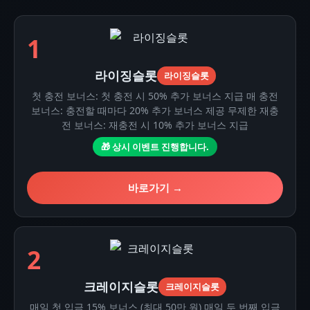
1
라이징슬롯
라이징슬롯
첫 충전 보너스: 첫 충전 시 50% 추가 보너스 지급 매 충전
보너스: 충전할 때마다 20% 추가 보너스 제공 무제한 재충
전 보너스: 재충전 시 10% 추가 보너스 지급
🎁 상시 이벤트 진행합니다.
바로가기 →
2
크레이지슬롯
크레이지슬롯
매일 첫 입금 15% 보너스 (최대 50만 원) 매일 두 번째 입금