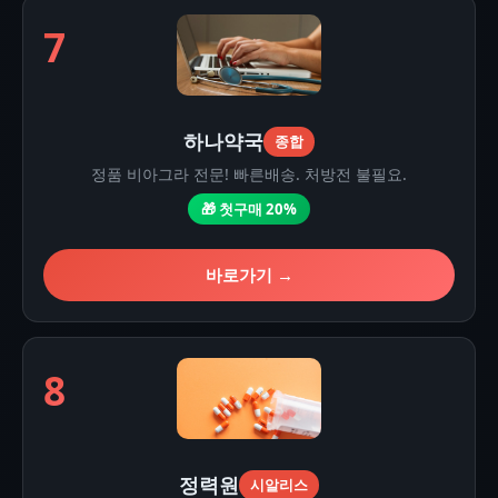
7
하나약국
종합
정품 비아그라 전문! 빠른배송. 처방전 불필요.
🎁 첫구매 20%
바로가기 →
8
정력원
시알리스