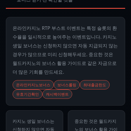
온라인카지노 RTP 부스트 이벤트는 특정 슬롯의 환
수율을 일시적으로 높여주는 이벤트입니다. 카지노
생일 보너스는 신청하지 않으면 자동 지급되지 않는
경우가 많으므로 미리 신청해두세요. 중요한 것은
월드카지노의 보너스 활용 가이드로 같은 자금으로
더 많은 기회를 만드세요.
온라인카지노보너스
보너스롤링
최대출금한도
유효기간확인
캐시백이벤트
카지노 생일 보너스는
중요한 것은 월드카지
신청하지 않으면 자동
노의 보너스 활용 가이