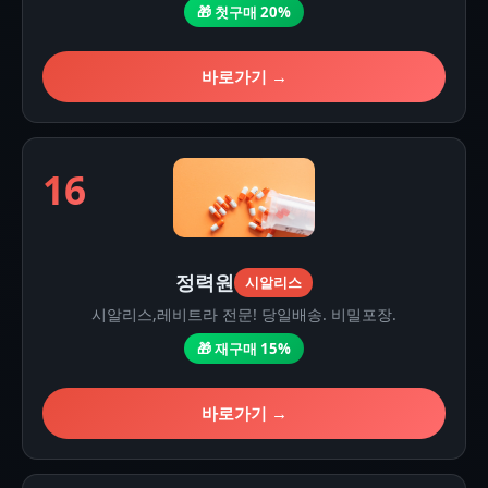
🎁 첫구매 20%
바로가기 →
16
정력원
시알리스
시알리스,레비트라 전문! 당일배송. 비밀포장.
🎁 재구매 15%
바로가기 →