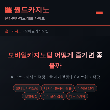
🎰 월드카지노
온라인카지노 대표 가이드
홈
›
카지노
› 모바일카지노팁
모바일카지노팁 어떻게 즐기면 좋
을까
🔥 프로그레시브 잭팟 | 💎 메가 잭팟 | ⚡ 네트워크 잭팟
모바일카지노팁
바카라·블랙잭·슬롯
라이브 딜러
당일환전
라이선스 검증
하우스엣지