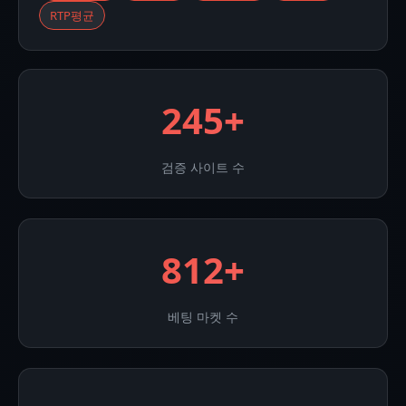
RTP평균
245+
검증 사이트 수
812+
베팅 마켓 수