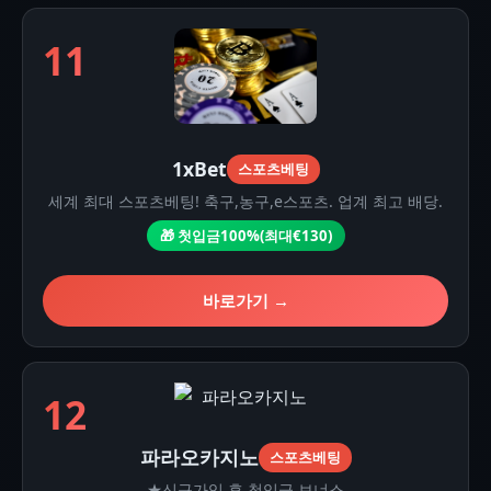
11
1xBet
스포츠베팅
세계 최대 스포츠베팅! 축구,농구,e스포츠. 업계 최고 배당.
🎁 첫입금100%(최대€130)
바로가기 →
12
파라오카지노
스포츠베팅
★신규가입 후 첫입금 보너스