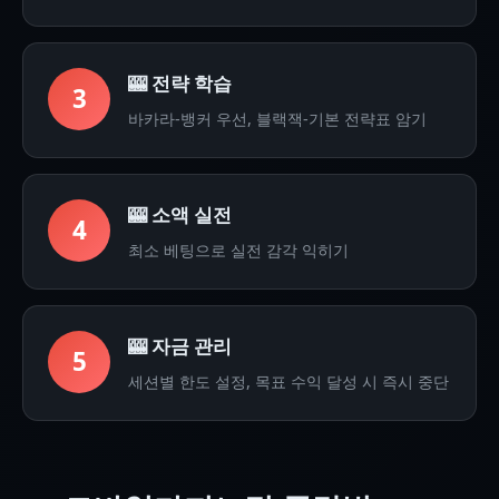
🎰 전략 학습
3
바카라-뱅커 우선, 블랙잭-기본 전략표 암기
🎰 소액 실전
4
최소 베팅으로 실전 감각 익히기
🎰 자금 관리
5
세션별 한도 설정, 목표 수익 달성 시 즉시 중단