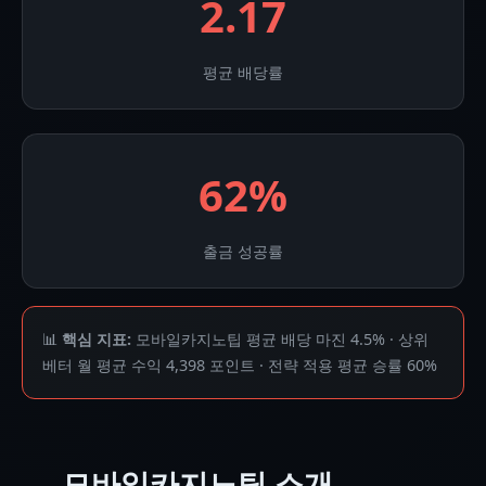
2.17
평균 배당률
62%
출금 성공률
📊
핵심 지표:
모바일카지노팁 평균 배당 마진 4.5% · 상위
베터 월 평균 수익 4,398 포인트 · 전략 적용 평균 승률 60%
모바일카지노팁 소개