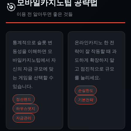
모바일카지노팁 공략법
🎯
이용 전 알아두면 좋은 것들
통계적으로 슬롯 변
온라인카지노 한 전
동성을 이해하면 모
략이 잘 작동할 때 과
바일카지노팁에서 자
도하게 확장하지 말
신의 자금 규모에 맞
고 점진적으로 규모
는 게임을 선택할 수
를 늘리세요.
있습니다.
손실한도
정선랜드
기본전략
하우스엣지
자금관리