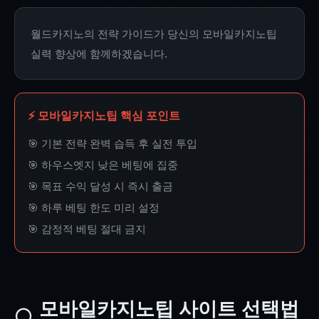
월드카지노의 전략 가이드가 당신의 모바일카지노팁
실력 향상에 함께하겠습니다.
⚡ 모바일카지노팁 핵심 포인트
🎯 기본 전략 완벽 습득 후 실전 투입
🎯 하우스엣지 낮은 베팅에 집중
🎯 목표 수익 달성 시 즉시 출금
🎯 하루 베팅 한도 미리 설정
🎯 감정적 베팅 절대 금지
모바일카지노팁 사이트 선택법