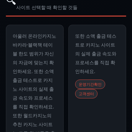
🔍
사이트 선택할 때 확인할 것들
아울러 온라인카지노
또한 소액 출금 테스
바카라·블랙잭 테이
트로 카지노 사이트
블 한도 범위가 자신
의 실제 출금 속도와
의 자금에 맞는지 확
프로세스를 직접 확
인하세요. 또한 소액
인하세요.
출금 테스트로 카지
운영기간확인
노 사이트의 실제 출
고객센터
금 속도와 프로세스
를 직접 확인하세요.
또한 월드카지노의
추천 카지노 사이트