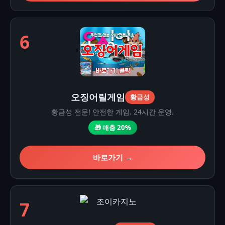
6
오징어릴게임
황금성
황금성 전문! 안전한 게임. 24시간 운영.
🎁 매충 20%
바로가기 →
7