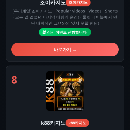
조이카지노
조이카지노
[우리계열]조이카지노 · Popular videos · Videos · Shorts
· 모든 걸 걸었던 마지막 배팅의 순간! · 룰렛 테이블에서 만
난 매력적인 그녀와의 잊지 못할 만남!
🎁 상시 이벤트 진행합니다.
바로가기 →
8
k88카지노
k88카지노