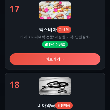
17
맥스비아
제네릭
카마그라,제네릭 전문! 저렴한 가격. 안전결제.
🎁 3+1 이벤트
바로가기 →
18
비아약국
천연제품