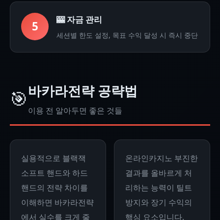
🎰 자금 관리
5
세션별 한도 설정, 목표 수익 달성 시 즉시 중단
바카라전략 공략법
🎯
이용 전 알아두면 좋은 것들
실용적으로 블랙잭
온라인카지노 부진한
소프트 핸드와 하드
결과를 올바르게 처
핸드의 전략 차이를
리하는 능력이 틸트
이해하면 바카라전략
방지와 장기 수익의
에서 실수를 크게 줄
핵심 요소입니다.