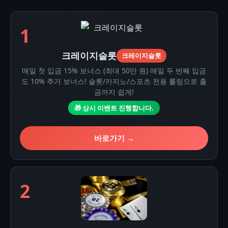
1
크레이지슬롯
크레이지슬롯
매일 첫 입금 15% 보너스 (최대 50만 원) 매일 두 번째 입금
도 10% 추가 보너스! 슬롯/카지노/스포츠 전용 롤링으로 출
금까지 쉽게!
🎁 상시 이벤트 진행합니다.
바로가기 →
2