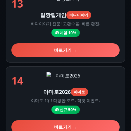
13
릴짱릴게임
바다이야기
바다이야기 전문! 고환수율. 빠른 환전.
🎁 매일 10%
바로가기 →
14
야마토2026
야마토
야마토 1위! 다양한 모드. 잭팟 이벤트.
🎁 신규 50%
바로가기 →