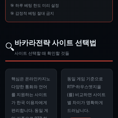
🎯 하루 베팅 한도 미리 설정
🎯 감정적 베팅 절대 금지
바카라전략 사이트 선택법
🔍
사이트 선택할 때 확인할 것들
핵심은 온라인카지노
동일 게임 기준으로
다양한 통화와 언어
RTP·하우스엣지을
를 지원하는 사이트
(를) 비교하면 사이트
가 한국 이용자에게
별 차이가 명확하게
편리합니다. 동일 게
드러납니다.