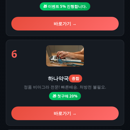
🎁 이벤트 5% 진행합니다.
바로가기 →
6
하나약국
종합
정품 비아그라 전문! 빠른배송. 처방전 불필요.
🎁 첫구매 20%
바로가기 →