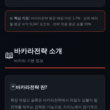
📊
핵심 지표:
바카라전략 평균 배당 마진 2.7% · 상위 베터
월 평균 수익 9,347 포인트 · 전략 적용 평균 승률 55%
바카라전략 소개
📖
바카라 기본 정보
🃏
바카라전략 란?
확장 와일드 슬롯은 바카라전략에서 와일드 심볼이 릴
전체를 채우는 강력한 기능으로, 카지노에서 장기적으