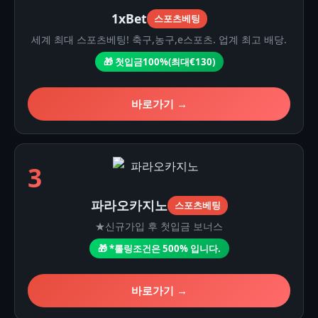
1xBet
스포츠베팅
세계 최대 스포츠베팅! 축구,농구,e스포츠. 업계 최고 배당.
🎁 첫입금100%(최대€130)
바로가기 →
3
파라오카지노
스포츠베팅
★신규가입 후 첫입금 보너스
🎁 *롤링조건은 500% 입니다.
바로가기 →