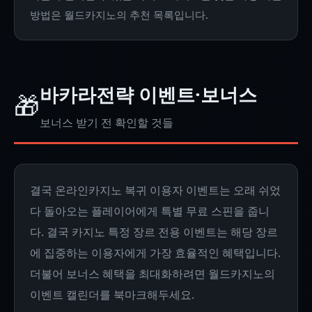
방법은 월드카지노의 추천 목록입니다.
바카라전략 이벤트·보너스
🎁
보너스 받기 전 확인할 것들
결국 온라인카지노 복귀 이용자 이벤트는 오래 쉬었
다 돌아오는 플레이어에게 특별 무료 스핀을 줍니
다. 결국 카지노 특정 장르 전용 이벤트는 해당 장르
에 집중하는 이용자에게 가장 효율적인 혜택입니다.
더불어 보너스 혜택을 최대화하려면 월드카지노의
이벤트 캘린더를 북마크해두세요.