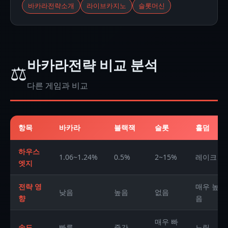
바카라전략소개
라이브카지노
슬롯머신
바카라전략 비교 분석
⚖️
다른 게임과 비교
항목
바카라
블랙잭
슬롯
홀덤
하우스
1.06~1.24%
0.5%
2~15%
레이크
엣지
전략 영
매우 높
낮음
높음
없음
향
음
매우 빠
속도
빠름
중간
느림