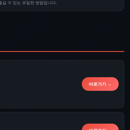
즐길 수 있는 유일한 방법입니다.
바로가기 →