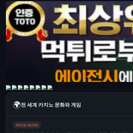
🌍
전 세계 카지노 문화와 게임
마카오 바카라