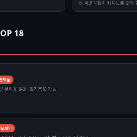
는 마음가짐이 카지노를 오래 
P 18
연제품
! 부작용 없음. 장기복용 가능.
릴게임