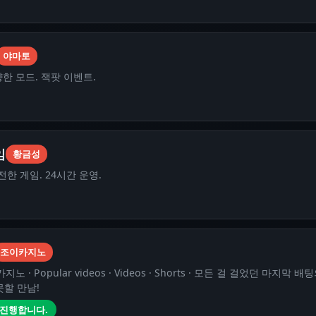
야마토
양한 모드. 잭팟 이벤트.
임
황금성
전한 게임. 24시간 운영.
조이카지노
 · Popular videos · Videos · Shorts · 모든 걸 걸었던 마지
못할 만남!
 진행합니다.