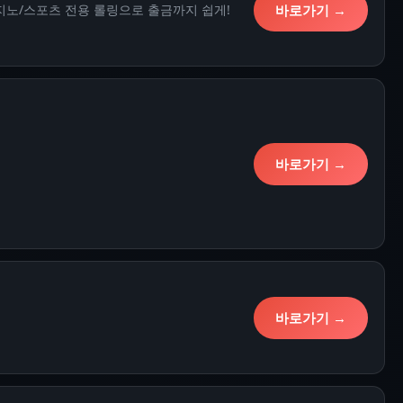
바로가기 →
/카지노/스포츠 전용 롤링으로 출금까지 쉽게!
바로가기 →
바로가기 →