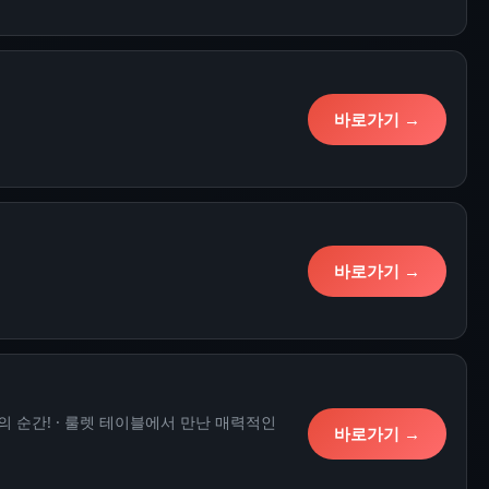
바로가기 →
바로가기 →
막 배팅의 순간! · 룰렛 테이블에서 만난 매력적인
바로가기 →