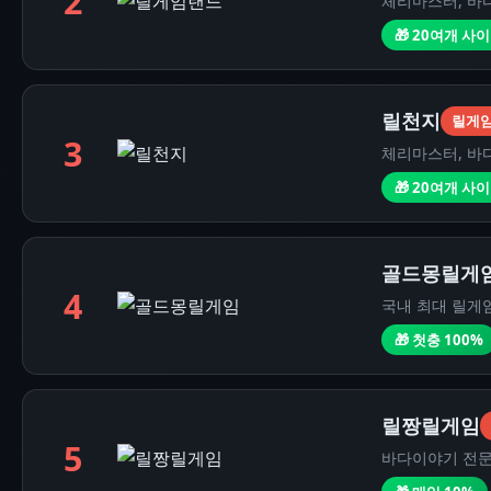
2
체리마스터, 바다
🎁 20여개 
릴천지
릴게
3
체리마스터, 바다
🎁 20여개 
골드몽릴게
4
국내 최대 릴게
🎁 첫충 100%
릴짱릴게임
5
바다이야기 전문!