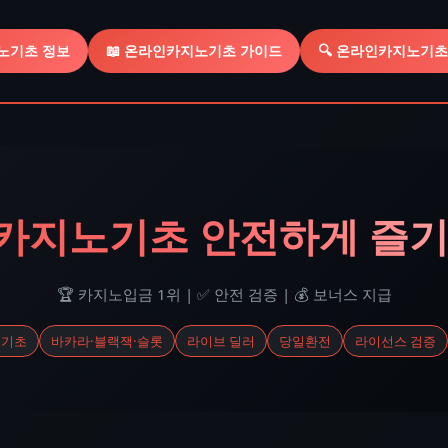
지노기초 정보
📖 온라인카지노기초 가이드
🔍 온라인카지노기
카지노기초 안전하게 즐기
🏆 카지노입금 1위 | ✅ 안전 검증 | 💰 보너스 지급
노기초
바카라·블랙잭·슬롯
라이브 딜러
당일환전
라이선스 검증