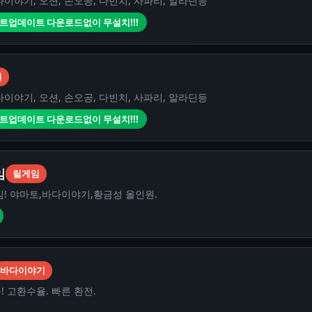
이야기, 오션, 손오공, 다빈치, 사파리, 알라딘등
사이트업데이트 다운로드없이 무설치!!!
임
이야기, 오션, 손오공, 다빈치, 사파리, 알라딘등
사이트업데이트 다운로드없이 무설치!!!
임
릴게임
임! 야마토,바다이야기,황금성 올인원.
바다이야기
 고환수율. 빠른 환전.