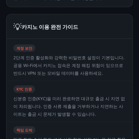
💡
카지노 이용 완전 가이드
계정 보안
2단계 인증 활성화와 강력한 비밀번호 설정이 기본입니다.
공용 Wi-Fi에서 카지노 접속은 계정 해킹 위험이 있으므로
반드시 VPN 또는 모바일 데이터를 사용하세요.
KYC 인증
신분증 인증(KYC)을 미리 완료하면 대규모 출금 시 지연 없
이 처리됩니다. 인증 서류 제출을 거부하거나 지연하는 사
이트는 출금 시 문제가 발생할 수 있습니다.
책임 도박