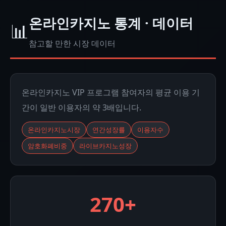
온라인카지노 통계 · 데이터
📊
참고할 만한 시장 데이터
온라인카지노 VIP 프로그램 참여자의 평균 이용 기
간이 일반 이용자의 약 3배입니다.
온라인카지노시장
연간성장률
이용자수
암호화폐비중
라이브카지노성장
270+