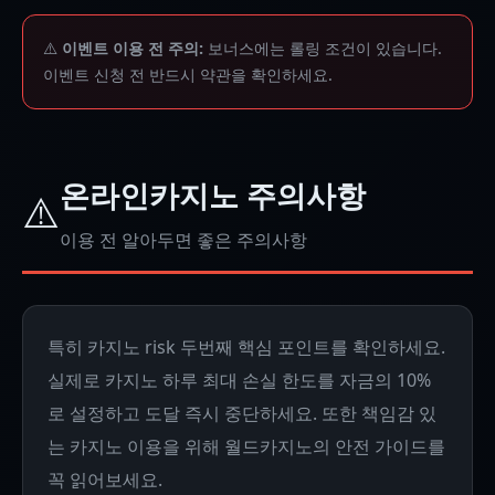
⚠️
이벤트 이용 전 주의:
보너스에는 롤링 조건이 있습니다.
이벤트 신청 전 반드시 약관을 확인하세요.
온라인카지노 주의사항
⚠️
이용 전 알아두면 좋은 주의사항
특히 카지노 risk 두번째 핵심 포인트를 확인하세요.
실제로 카지노 하루 최대 손실 한도를 자금의 10%
로 설정하고 도달 즉시 중단하세요. 또한 책임감 있
는 카지노 이용을 위해 월드카지노의 안전 가이드를
꼭 읽어보세요.