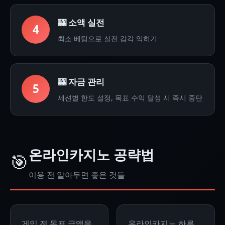
🎰 소액 실전
4
최소 베팅으로 실전 감각 익히기
🎰 자금 관리
5
세션별 한도 설정, 목표 수익 달성 시 즉시 중단
온라인카지노 공략법
🎯
이용 전 알아두면 좋은 것들
게임 전 목표 금액을
온라인카지노 하루