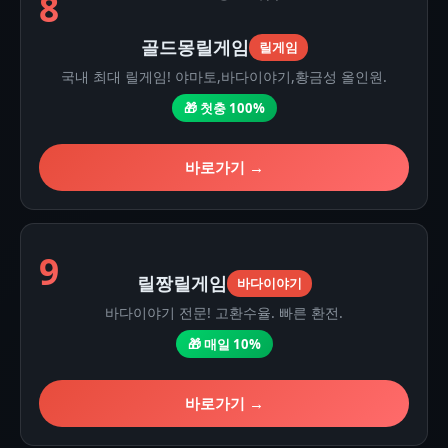
8
골드몽릴게임
릴게임
국내 최대 릴게임! 야마토,바다이야기,황금성 올인원.
🎁 첫충 100%
바로가기 →
9
릴짱릴게임
바다이야기
바다이야기 전문! 고환수율. 빠른 환전.
🎁 매일 10%
바로가기 →