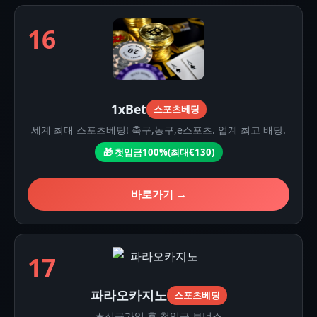
16
1xBet
스포츠베팅
세계 최대 스포츠베팅! 축구,농구,e스포츠. 업계 최고 배당.
🎁 첫입금100%(최대€130)
바로가기 →
17
파라오카지노
스포츠베팅
★신규가입 후 첫입금 보너스