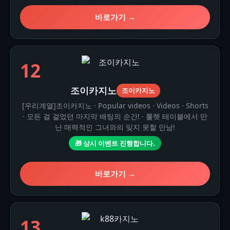
바로가기 →
12
조이카지노
조이카지노
[우리계열]조이카지노 · Popular videos · Videos · Shorts
· 모든 걸 걸었던 마지막 배팅의 순간! · 룰렛 테이블에서 만
난 매력적인 그녀와의 잊지 못할 만남!
🎁 상시 이벤트 진행합니다.
바로가기 →
13