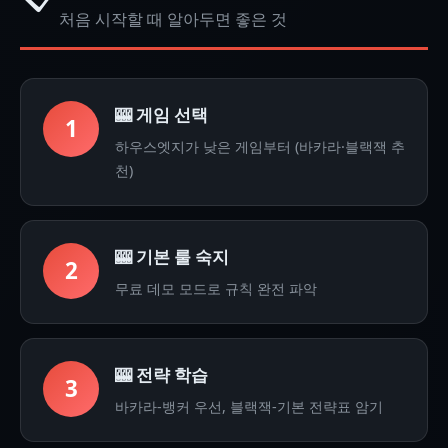
처음 시작할 때 알아두면 좋은 것
🎰 게임 선택
1
하우스엣지가 낮은 게임부터 (바카라·블랙잭 추
천)
🎰 기본 룰 숙지
2
무료 데모 모드로 규칙 완전 파악
🎰 전략 학습
3
바카라-뱅커 우선, 블랙잭-기본 전략표 암기