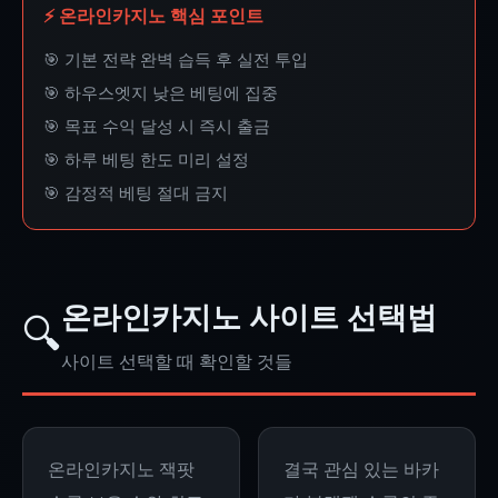
⚡ 온라인카지노 핵심 포인트
🎯 기본 전략 완벽 습득 후 실전 투입
🎯 하우스엣지 낮은 베팅에 집중
🎯 목표 수익 달성 시 즉시 출금
🎯 하루 베팅 한도 미리 설정
🎯 감정적 베팅 절대 금지
온라인카지노 사이트 선택법
🔍
사이트 선택할 때 확인할 것들
온라인카지노 잭팟
결국 관심 있는 바카