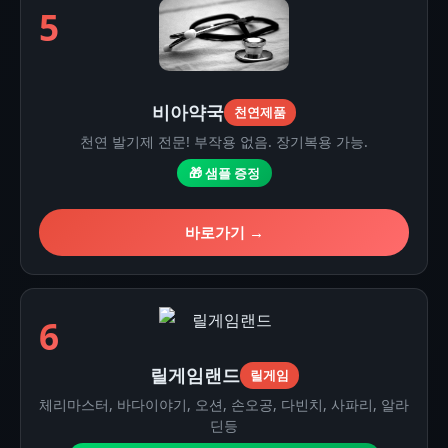
5
비아약국
천연제품
천연 발기제 전문! 부작용 없음. 장기복용 가능.
🎁 샘플 증정
바로가기 →
6
릴게임랜드
릴게임
체리마스터, 바다이야기, 오션, 손오공, 다빈치, 사파리, 알라
딘등