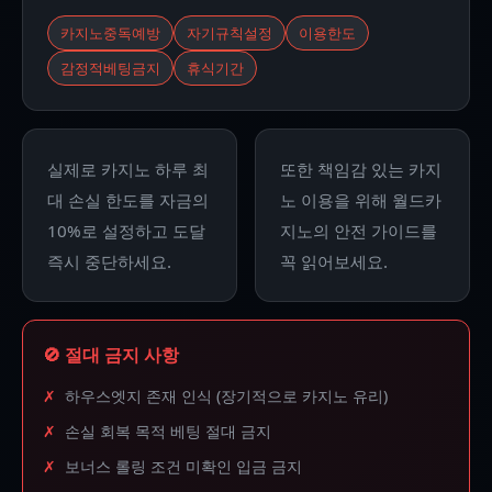
카지노중독예방
자기규칙설정
이용한도
감정적베팅금지
휴식기간
실제로 카지노 하루 최
또한 책임감 있는 카지
대 손실 한도를 자금의
노 이용을 위해 월드카
10%로 설정하고 도달
지노의 안전 가이드를
즉시 중단하세요.
꼭 읽어보세요.
🚫 절대 금지 사항
✗
하우스엣지 존재 인식 (장기적으로 카지노 유리)
✗
손실 회복 목적 베팅 절대 금지
✗
보너스 롤링 조건 미확인 입금 금지