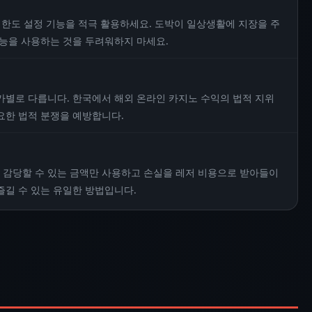
 한도 설정 기능을 적극 활용하세요. 도박이 일상생활에 지장을 주
기능을 사용하는 것을 두려워하지 마세요.
가별로 다릅니다. 한국에서 해외 온라인 카지노 수익의 법적 지위
요한 법적 분쟁을 예방합니다.
감당할 수 있는 금액만 사용하고 손실을 레저 비용으로 받아들이
즐길 수 있는 유일한 방법입니다.