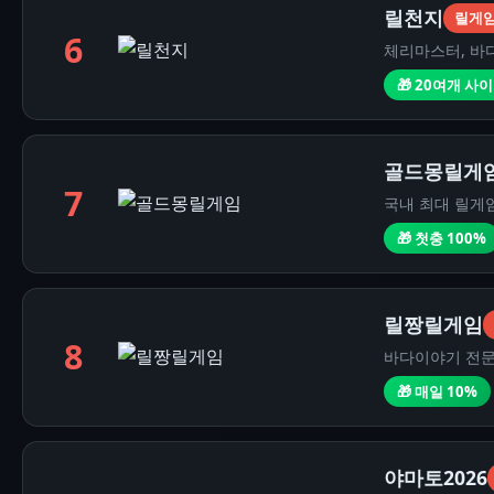
릴천지
릴게
6
체리마스터, 바다
🎁 20여개 
골드몽릴게
7
국내 최대 릴게
🎁 첫충 100%
릴짱릴게임
8
바다이야기 전문!
🎁 매일 10%
야마토2026