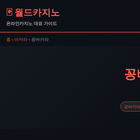
🃏 월드카지노
온라인카지노 대표 가이드
홈
›
바카라
› 꽁바카라
꽁
꽁바카