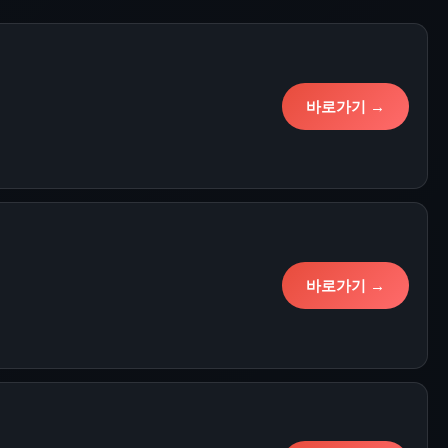
바로가기 →
바로가기 →