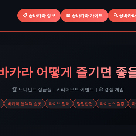
📋 꽁바카라 정보
📖 꽁바카라 가이드
🔍 꽁바카
바카라 어떻게 즐기면 좋
🏆 토너먼트 상금풀 | ⚡ 리더보드 이벤트 | 🎲 경쟁 게임
라
바카라·블랙잭·슬롯
라이브 딜러
당일환전
라이선스 검증
하