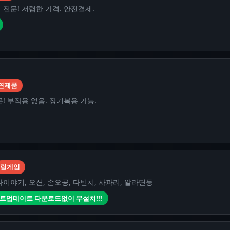
전문! 저렴한 가격. 안전결제.
연제품
! 부작용 없음. 장기복용 가능.
릴게임
이야기, 오션, 손오공, 다빈치, 사파리, 알라딘등
사이트업데이트 다운로드없이 무설치!!!