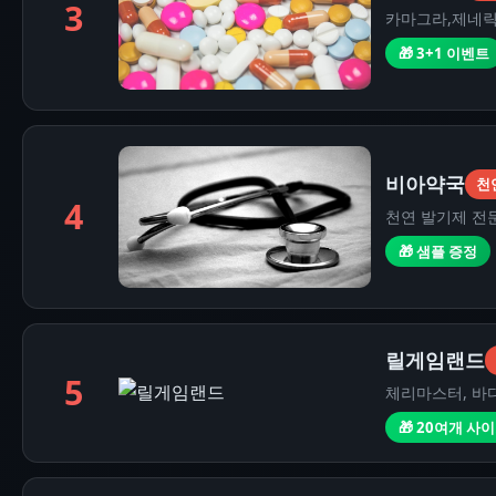
3
카마그라,제네릭 
🎁 3+1 이벤트
비아약국
천
4
천연 발기제 전문
🎁 샘플 증정
릴게임랜드
5
체리마스터, 바다
🎁 20여개 