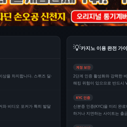
💡
카지노 이용 완전 가
계정 보안
이상을 차지합니다. 스퀴즈 딜·
2단계 인증 활성화와 강력한 비
해킹 위험이 있으므로 반드시 
KYC 인증
커와 비디오 포커가 특히 발달
신분증 인증(KYC)을 미리 완
하거나 지연하는 사이트는 출금