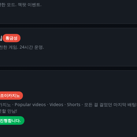
양한 모드. 잭팟 이벤트.
임
황금성
전한 게임. 24시간 운영.
조이카지노
 · Popular videos · Videos · Shorts · 모든 걸 걸었던 마지
못할 만남!
 진행합니다.