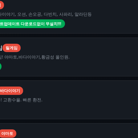
임
이야기, 오션, 손오공, 다빈치, 사파리, 알라딘등
사이트업데이트 다운로드없이 무설치!!!
임
릴게임
임! 야마토,바다이야기,황금성 올인원.
바다이야기
 고환수율. 빠른 환전.
야마토