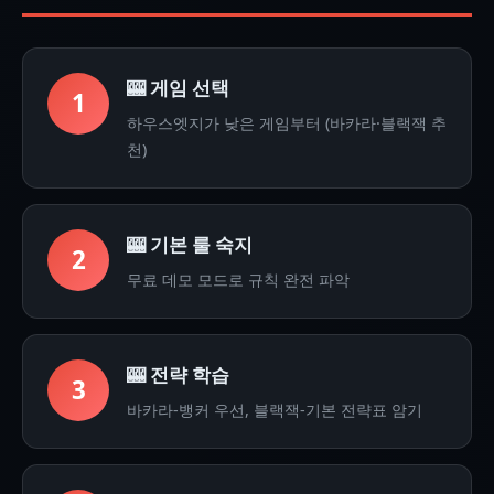
🎰 게임 선택
1
하우스엣지가 낮은 게임부터 (바카라·블랙잭 추
천)
🎰 기본 룰 숙지
2
무료 데모 모드로 규칙 완전 파악
🎰 전략 학습
3
바카라-뱅커 우선, 블랙잭-기본 전략표 암기