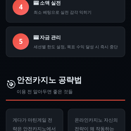
🎰 소액 실전
4
최소 베팅으로 실전 감각 익히기
🎰 자금 관리
5
세션별 한도 설정, 목표 수익 달성 시 즉시 중단
안전카지노 공략법
🎯
이용 전 알아두면 좋은 것들
게다가 마틴게일 전
온라인카지노 자신의
략은 안전카지노에서
전략이 왜 작동하는