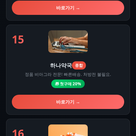
바로가기 →
15
하나약국
종합
정품 비아그라 전문! 빠른배송. 처방전 불필요.
🎁 첫구매 20%
바로가기 →
16