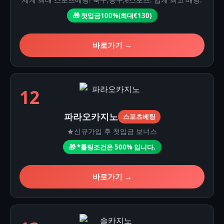
🎁 첫입금100%(최대€130)
바로가기 →
12
파라오카지노
스포츠베팅
★신규가입 후 첫입금 보너스
🎁 *롤링조건은 500% 입니다.
바로가기 →