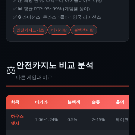
✅ 📊 평균 RTP: 95~99% (게임별 상이)
✅ 🔒 라이선스: 쿠라소 · 몰타 · 영국 라이선스
안전카지노기초
바카라란
블랙잭이란
안전카지노 비교 분석
⚖️
다른 게임과 비교
항목
바카라
블랙잭
슬롯
홀덤
하우스
1.06~1.24%
0.5%
2~15%
레이크
엣지