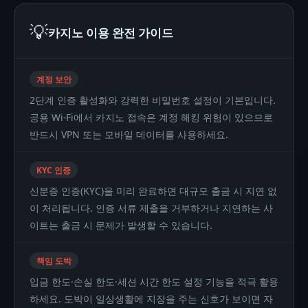
💡
카지노 이용 완전 가이드
계정 보안
2단계 인증 활성화와 강력한 비밀번호 설정이 기본입니다.
공용 Wi-Fi에서 카지노 접속은 계정 해킹 위험이 있으므로
반드시 VPN 또는 모바일 데이터를 사용하세요.
KYC 인증
신분증 인증(KYC)을 미리 완료하면 대규모 출금 시 지연 없
이 처리됩니다. 인증 서류 제출을 거부하거나 지연하는 사
이트는 출금 시 문제가 발생할 수 있습니다.
책임 도박
입금 한도·손실 한도·세션 시간 한도 설정 기능을 적극 활용
하세요. 도박이 일상생활에 지장을 주는 신호가 보이면 자