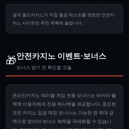
결국 월드카지노가 직접 출금 테스트를 완료한 안전카
지노 사이트만 추천 목록에 올립니다.
안전카지노 이벤트·보너스
🎁
보너스 받기 전 확인할 것들
온라인카지노 테이블 게임 전용 보너스는 바카라·블
랙잭 이용자에게 전용 캐시백을 제공합니다. 중요한
것은 카지노 입금 매칭 보너스는 가능한 한 최대 금
액으로 받아야 보너스 혜택을 극대화할 수 있습니