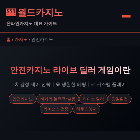
🎰 월드카지노
온라인카지노 대표 가이드
홈
›
카지노
› 안전카지노
안전카지노 라이브 딜러 게임이란
🎯 감정 제어 전략 | 💎 냉철한 베팅 | ✅ 시스템 플레이
안전카지노
바카라·블랙잭·슬롯
라이브 딜러
당일환전
라이선스 검증
하우스엣지