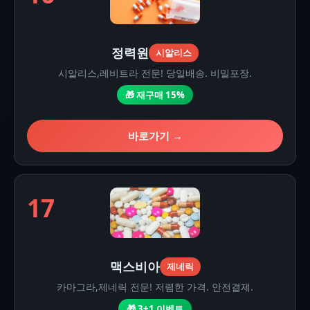
정력원
시알리스
시알리스,레비트라 전문! 당일배송. 비밀포장.
🎁 재구매 15%
바로가기 →
17
맥스비아
제네릭
카마그라,제네릭 전문! 저렴한 가격. 안전결제.
🎁 3+1 이벤트