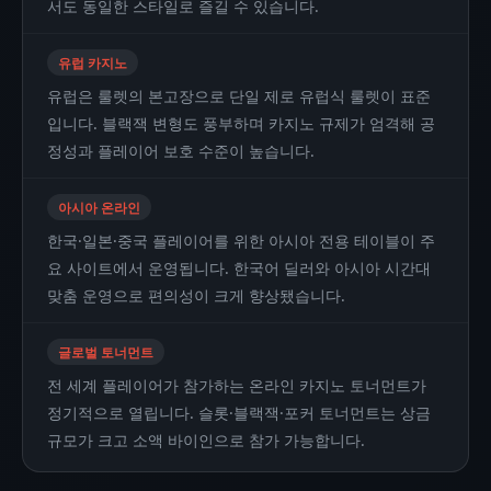
서도 동일한 스타일로 즐길 수 있습니다.
유럽 카지노
유럽은 룰렛의 본고장으로 단일 제로 유럽식 룰렛이 표준
입니다. 블랙잭 변형도 풍부하며 카지노 규제가 엄격해 공
정성과 플레이어 보호 수준이 높습니다.
아시아 온라인
한국·일본·중국 플레이어를 위한 아시아 전용 테이블이 주
요 사이트에서 운영됩니다. 한국어 딜러와 아시아 시간대
맞춤 운영으로 편의성이 크게 향상됐습니다.
글로벌 토너먼트
전 세계 플레이어가 참가하는 온라인 카지노 토너먼트가
정기적으로 열립니다. 슬롯·블랙잭·포커 토너먼트는 상금
규모가 크고 소액 바이인으로 참가 가능합니다.