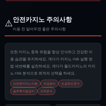
안전카지노 주의사항
⚠️
이용 전 알아두면 좋은 주의사항
또한 카지노 중독 위험을 항상 인식하고 건강한 이
용 습관을 유지하세요. 게다가 카지노 risk 실행 방
법 세번째를 실천하세요. 게다가 월드카지노의 카지
노 risk 분석으로 최적의 선택을 하세요.
안전한카지노이용
자금분리
손실한도준수
음주후이용금지
규칙준수