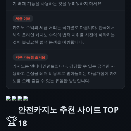
기 배제 기능을 사용하는 것을 두려워하지 마세요.
세금 이해
카지노 수익의 세금 처리는 국가별로 다릅니다. 한국에서
해외 온라인 카지노 수익의 법적 지위를 사전에 파악하는
것이 불필요한 법적 분쟁을 예방합니다.
지속 가능한 즐거움
카지노는 엔터테인먼트입니다. 감당할 수 있는 금액만 사
용하고 손실을 레저 비용으로 받아들이는 마음가짐이 카지
노를 오래 즐길 수 있는 유일한 방법입니다.
안전카지노 추천 사이트 TOP
🏆
18