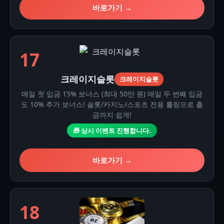
바로가기 →
17
크레이지슬롯
크레이지슬롯
매일 첫 입금 15% 보너스 (최대 50만 원) 매일 두 번째 입금
도 10% 추가 보너스! 슬롯/카지노/스포츠 전용 롤링으로 출
금까지 쉽게!
🎁 상시 이벤트 진행합니다.
바로가기 →
18