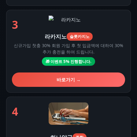
3
라카지노
슬롯카지노
신규가입 첫충 30% 회원 가입 후 첫 입금액에 대하여 30%
추가 충전을 하여 드립니다.
🎁 이벤트 5% 진행합니다.
바로가기 →
4