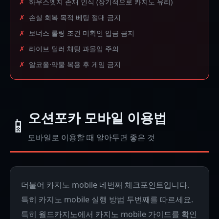
✗
하우스엣지 존재 인식 (장기적으로 카지노 유리)
✗
손실 회복 목적 베팅 절대 금지
✗
보너스 롤링 조건 미확인 입금 금지
✗
라이브 딜러 채팅 과몰입 주의
✗
알코올·약물 복용 후 게임 금지
오션포카 모바일 이용법
📱
모바일로 이용할 때 알아두면 좋은 것
더불어 카지노 mobile 네번째 체크포인트입니다.
특히 카지노 mobile 실행 방법 두번째를 따르세요.
특히 월드카지노에서 카지노 mobile 가이드를 확인