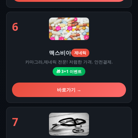
6
맥스비아
제네릭
카마그라,제네릭 전문! 저렴한 가격. 안전결제.
🎁 3+1 이벤트
바로가기 →
7