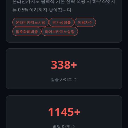
온라인카지노 블랙잭 기본 전략 적용 시 하우스엣지
는 0.5% 이하까지 낮아집니다.
온라인카지노시장
연간성장률
이용자수
암호화폐비중
라이브카지노성장
338+
검증 사이트 수
1145+
베팅 마켓 수