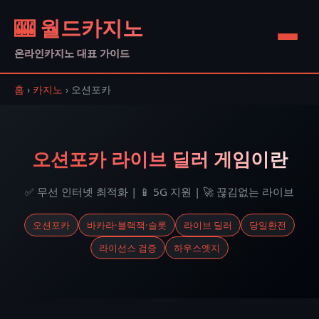
🎰 월드카지노
온라인카지노 대표 가이드
홈
›
카지노
› 오션포카
오션포카 라이브 딜러 게임이란
✅ 무선 인터넷 최적화 | 📱 5G 지원 | 🚀 끊김없는 라이브
오션포카
바카라·블랙잭·슬롯
라이브 딜러
당일환전
라이선스 검증
하우스엣지