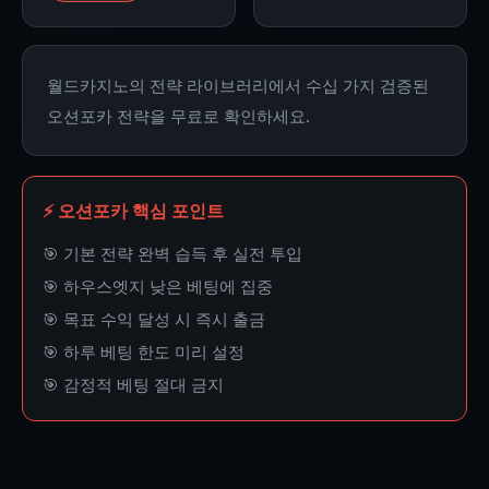
월드카지노의 전략 라이브러리에서 수십 가지 검증된
오션포카 전략을 무료로 확인하세요.
⚡ 오션포카 핵심 포인트
🎯 기본 전략 완벽 습득 후 실전 투입
🎯 하우스엣지 낮은 베팅에 집중
🎯 목표 수익 달성 시 즉시 출금
🎯 하루 베팅 한도 미리 설정
🎯 감정적 베팅 절대 금지