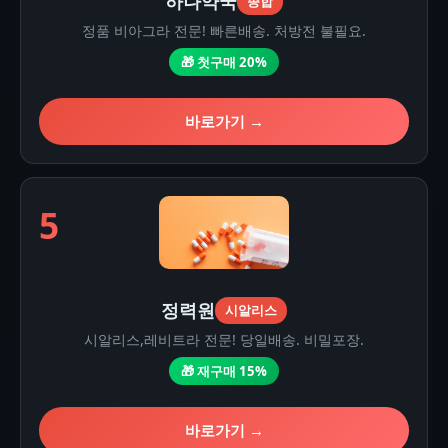
하나약국
종합
정품 비아그라 전문! 빠른배송. 처방전 불필요.
🎁 첫구매 20%
바로가기 →
5
정력원
시알리스
시알리스,레비트라 전문! 당일배송. 비밀포장.
🎁 재구매 15%
바로가기 →