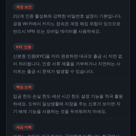
계정 보안
2단계 인증 활성화와 강력한 비밀번호 설정이 기본입니다.
공용 Wi-Fi에서 카지노 접속은 계정 해킹 위험이 있으므로
반드시 VPN 또는 모바일 데이터를 사용하세요.
KYC 인증
신분증 인증(KYC)을 미리 완료하면 대규모 출금 시 지연 없
이 처리됩니다. 인증 서류 제출을 거부하거나 지연하는 사
이트는 출금 시 문제가 발생할 수 있습니다.
책임 도박
입금 한도·손실 한도·세션 시간 한도 설정 기능을 적극 활용
하세요. 도박이 일상생활에 지장을 주는 신호가 보이면 자
기 배제 기능을 사용하는 것을 두려워하지 마세요.
세금 이해