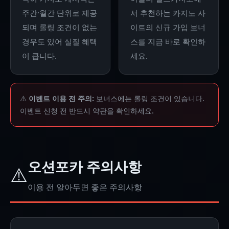
주간·월간 단위로 제공
서 추천하는 카지노 사
되며 롤링 조건이 없는
이트의 신규 가입 보너
경우도 있어 실질 혜택
스를 지금 바로 확인하
이 큽니다.
세요.
⚠️
이벤트 이용 전 주의:
보너스에는 롤링 조건이 있습니다.
이벤트 신청 전 반드시 약관을 확인하세요.
오션포카 주의사항
⚠️
이용 전 알아두면 좋은 주의사항