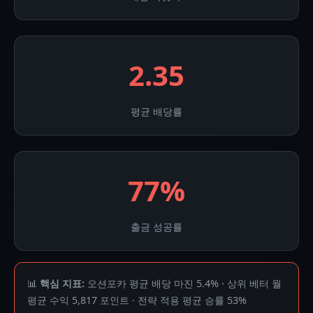
2.35
평균 배당률
77%
출금 성공률
📊
핵심 지표:
오션포카 평균 배당 마진 5.4% · 상위 베터 월
평균 수익 5,817 포인트 · 전략 적용 평균 승률 53%