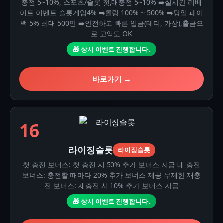
충전 5~10%, 스포츠/슬롯 첫,매충전 5~10% ➡️실시간 리베
이트 이벤트 슬롯게임4% ➡️롤링 100% ~ 500% ➡️당일 페이
백 5% 최대 500만 ➡️안전하고 빠른 입금(테더, 가상),출금으
로 고액도 OK
🎁 상시 이벤트 진행합니다.
바로가기 →
16
라이징슬롯
라이징슬롯
첫 충전 보너스: 첫 충전 시 50% 추가 보너스 지급 매 충전
보너스: 충전할 때마다 20% 추가 보너스 제공 무제한 재충
전 보너스: 재충전 시 10% 추가 보너스 지급
🎁 상시 이벤트 진행합니다.