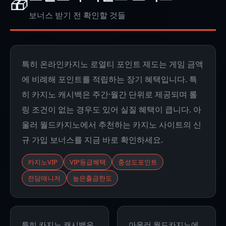
🎁
보너스 받기 전 확인할 것들
특히 온라인카지노 로열티 포인트 제도는 게임 금액
에 비례해 포인트를 적립하는 장기 혜택입니다. 특
히 카지노 캐시백은 주간·월간 단위로 제공되며 롤
링 조건이 없는 경우도 있어 실질 혜택이 큽니다. 아
울러 월드카지노에서 추천하는 카지노 사이트의 신
규 가입 보너스를 지금 바로 확인하세요.
카지노VIP
VIP등급혜택
충성도포인트
전담매니저
높은출금한도
특히 카지노 캐시백은
아울러 월드카지노에