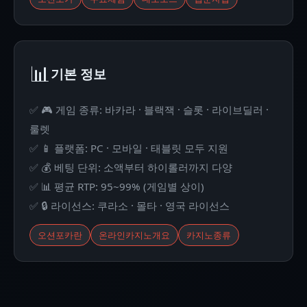
📊
기본 정보
✅ 🎮 게임 종류: 바카라 · 블랙잭 · 슬롯 · 라이브딜러 ·
룰렛
✅ 📱 플랫폼: PC · 모바일 · 태블릿 모두 지원
✅ 💰 베팅 단위: 소액부터 하이롤러까지 다양
✅ 📊 평균 RTP: 95~99% (게임별 상이)
✅ 🔒 라이선스: 쿠라소 · 몰타 · 영국 라이선스
오션포카란
온라인카지노개요
카지노종류